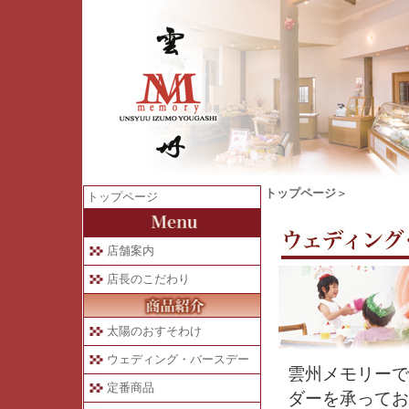
トップページ
＞
トップページ
店舗案内
店長のこだわり
太陽のおすそわけ
ウェディング・バースデー
雲州メモリーで
定番商品
ダーを承ってお