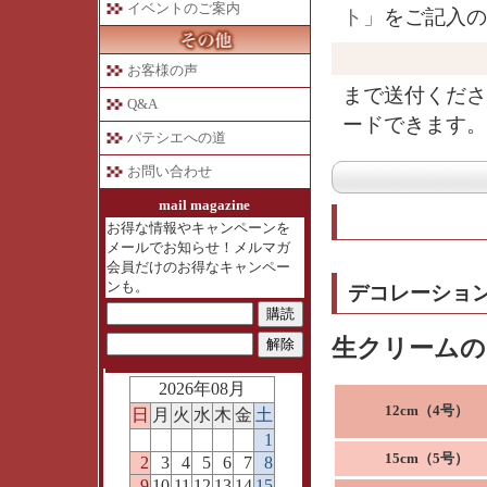
イベントのご案内
ト」
をご記入の
お客様の声
まで送付くださ
Q&A
ードできます。
パテシエへの道
お問い合わせ
mail magazine
お得な情報やキャンペーンを
メールでお知らせ！メルマガ
会員だけのお得なキャンペー
ンも。
デコレーショ
生クリームの
2026年08月
12cm（4号）
日
月
火
水
木
金
土
1
15cm（5号）
2
3
4
5
6
7
8
9
10
11
12
13
14
15