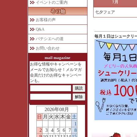
7月
イベントのご案内
七夕フェア
お客様の声
Q&A
毎月１日はシュークリームが税込1
パテシエへの道
お問い合わせ
mail magazine
お得な情報やキャンペーンを
メールでお知らせ！メルマガ
会員だけのお得なキャンペー
ンも。
2026年08月
日
月
火
水
木
金
土
1
2
3
4
5
6
7
8
9
10
11
12
13
14
15