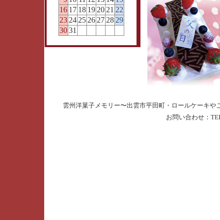
16
17
18
19
20
21
22
23
24
25
26
27
28
29
30
31
雲州洋菓子メモリー〜出雲市平田町・ロールケーキやこだわりの地元
お問い合わせ：TEL.085